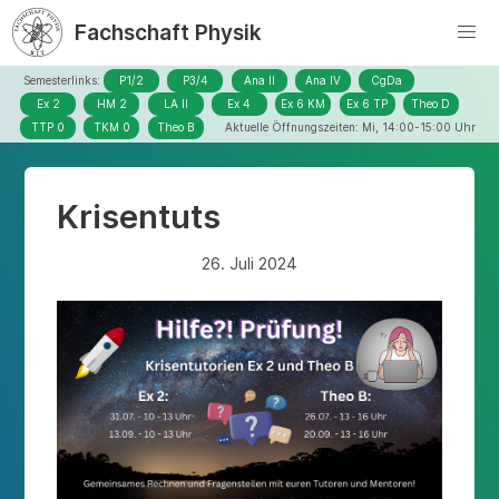
Fachschaft Physik
Semesterlinks:
P1/2
P3/4
Ana II
Ana IV
CgDa
Ex 2
HM 2
LA II
Ex 4
Ex 6 KM
Ex 6 TP
Theo D
TTP 0
TKM 0
Theo B
Aktuelle Öffnungszeiten: Mi, 14:00-15:00 Uhr
Krisentuts
26. Juli 2024