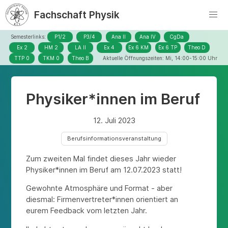
Fachschaft Physik
Semesterlinks:
P1/2
P3/4
Ana II
Ana IV
CgDa
Ex 2
HM 2
LA II
Ex 4
Ex 6 KM
Ex 6 TP
Theo D
TTP 0
TKM 0
Theo B
Aktuelle Öffnungszeiten: Mi, 14:00-15:00 Uhr
Physiker*innen im Beruf
12. Juli 2023
Berufsinformationsveranstaltung
Zum zweiten Mal findet dieses Jahr wieder
Physiker*innen im Beruf am 12.07.2023 statt!
Gewohnte Atmosphäre und Format - aber
diesmal: Firmenvertreter*innen orientiert an
eurem Feedback vom letzten Jahr.