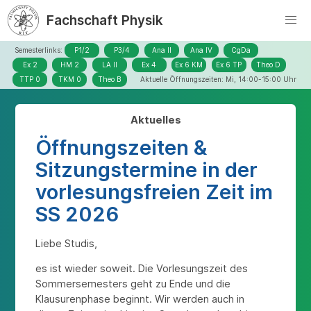
Fachschaft Physik
Semesterlinks:
P1/2
P3/4
Ana II
Ana IV
CgDa
Ex 2
HM 2
LA II
Ex 4
Ex 6 KM
Ex 6 TP
Theo D
TTP 0
TKM 0
Theo B
Aktuelle Öffnungszeiten: Mi, 14:00-15:00 Uhr
Aktuelles
Öffnungszeiten &
Sitzungstermine in der
vorlesungsfreien Zeit im
SS 2026
Liebe Studis,
es ist wieder soweit. Die Vorlesungszeit des
Sommersemesters geht zu Ende und die
Klausurenphase beginnt. Wir werden auch in